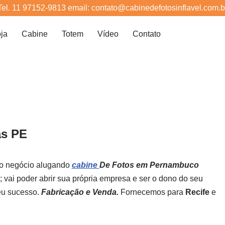
Tel. 11 97152-9813 email: contato@cabinedefotosinflavel.com.b
ja
Cabine
Totem
Vídeo
Contato
as PE
io negócio alugando
cabine
De Fotos em Pernambuco
; vai poder abrir sua própria empresa e ser o dono do seu
eu sucesso.
Fabricação e Venda.
Fornecemos para
Recife
e