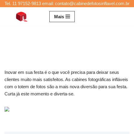
Tel. 11 97152-9813 email: contato@cabinedefotosinflavel.com.br
Pular
Mais
para
o
conteúdo
Inovar em sua festa é o que você precisa para deixar seus
clientes muito mais satisfeitos. As cabines fotográficas infláveis
com o totem de fotos são a mais nova diversão para sua festa.
Curta já este momento e diverta-se.